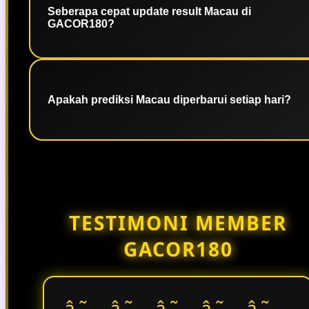
Seberapa cepat update result Macau di
tampilan yang responsif dan ringan.
GACOR180?
GACOR180 menghadirkan update result Macau
secepat mungkin agar pengguna tidak tertinggal
informasi terbaru.
Apakah prediksi Macau diperbarui setiap hari?
Ya, prediksi Macau diperbarui setiap hari dengan
informasi terbaru dan tampilan yang mudah
dipahami.
TESTIMONI MEMBER
GACOR180
â˜…â˜…â˜…â˜…â˜…