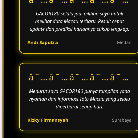
GACOR180 selalu jadi pilihan saya untuk
melihat data Macau terbaru. Result cepat
update dan prediksi hariannya cukup lengkap.
Andi Saputra
Medan
â˜…â˜…â˜…â˜…â˜…
Menurut saya GACOR180 punya tampilan yang
nyaman dan informasi Toto Macau yang selalu
diperbarui setiap hari.
Rizky Firmansyah
Surabaya