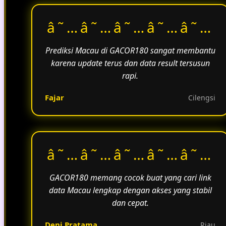
â˜…â˜…â˜…â˜…â˜…
Prediksi Macau di GACOR180 sangat membantu
karena update terus dan data result tersusun
rapi.
Fajar
Cilengsi
â˜…â˜…â˜…â˜…â˜…
GACOR180 memang cocok buat yang cari link
data Macau lengkap dengan akses yang stabil
dan cepat.
Deni Pratama
Riau