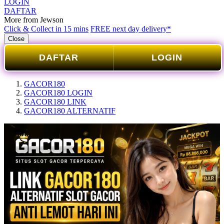
LOGIN
DAFTAR
More from Jewson
Click & Collect in 15 mins
FREE next day delivery*
Close
DAFTAR
LOGIN
GACOR180
GACOR180 LOGIN
GACOR180 LINK
GACOR180 ALTERNATIF