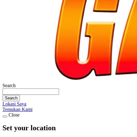
Search
Search
Lokasi Saya
Temukan Kami
Close
Set your location