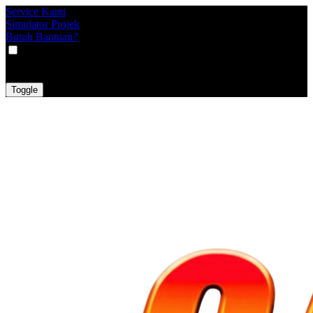
Service Kami
Simulator Projek
Butuh Bantuan?
VAT
EX
INC
Toggle