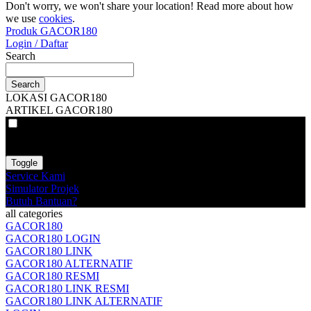
Don't worry, we won't share your location! Read more about how
we use
cookies
.
Produk GACOR180
Login / Daftar
Search
Search
LOKASI GACOR180
ARTIKEL GACOR180
VAT
EX
INC
Toggle
Service Kami
Simulator Projek
Butuh Bantuan?
all categories
GACOR180
GACOR180 LOGIN
GACOR180 LINK
GACOR180 ALTERNATIF
GACOR180 RESMI
GACOR180 LINK RESMI
GACOR180 LINK ALTERNATIF